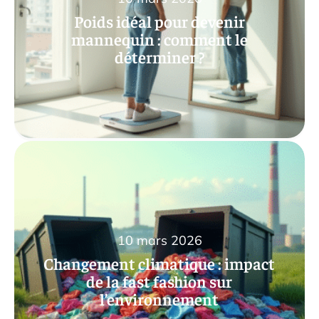
Poids idéal pour devenir
mannequin : comment le
déterminer ?
10 mars 2026
Changement climatique : impact
de la fast fashion sur
l’environnement