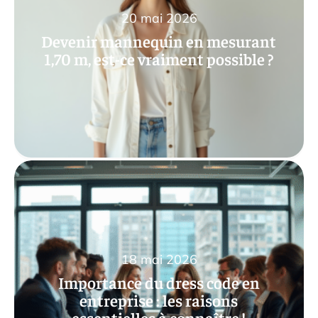
20 mai 2026
Devenir mannequin en mesurant
1,70 m, est-ce vraiment possible ?
18 mai 2026
Importance du dress code en
entreprise : les raisons
essentielles à connaître !