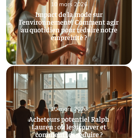
10 mars 2026
Impact de la mode sur
l’environnement : Comment agir
au quotidien pour réduire notre
empreinte ?
10 mars 2026
Acheteurs potentiel Ralph
Lauren : où les trouver et
comment les séduire ?