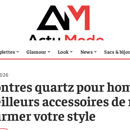
lettes
Glamour
Look
News
Sacs & bijo
2026
ntres quartz pour hom
illeurs accessoires d
irmer votre style