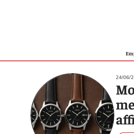
Emp
24/06/
Mo
me
aff