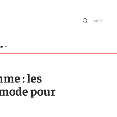
ux
me : les
e mode pour