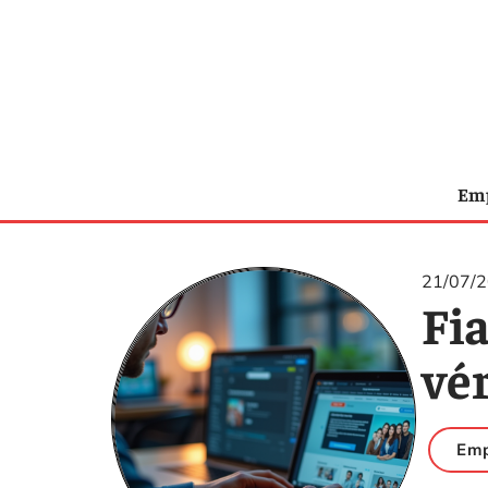
Emp
21/07/
Fia
vé
Emp