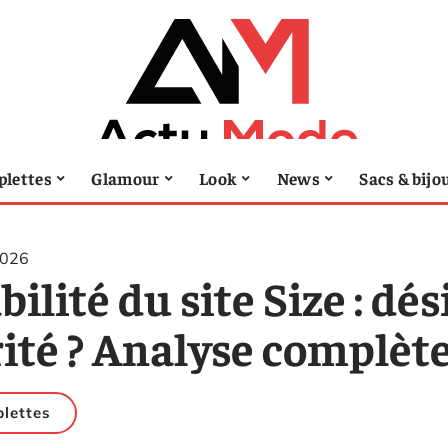
lettes
Glamour
Look
News
Sacs & bijo
2026
bilité du site Size : d
rité ? Analyse complèt
lettes