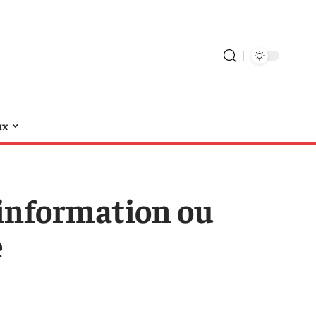
ux
ésinformation ou
e