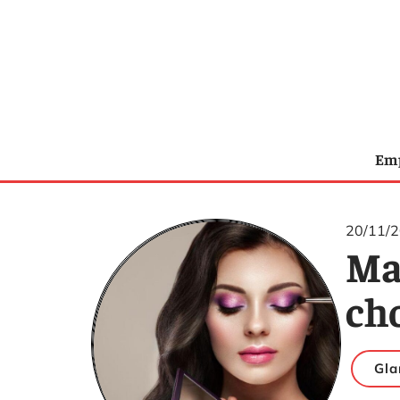
Emp
20/11/
Ma
cho
Gl