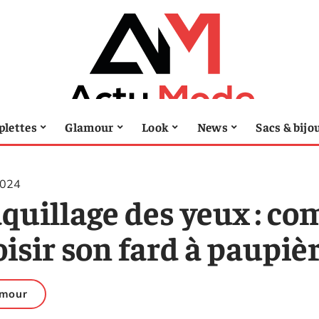
lettes
Glamour
Look
News
Sacs & bijo
2024
quillage des yeux : c
isir son fard à paupièr
amour