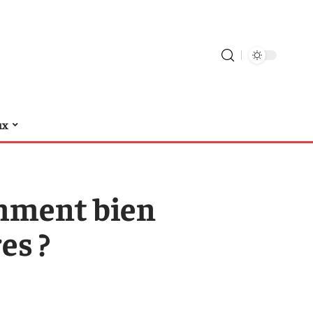
ux
omment bien
es ?