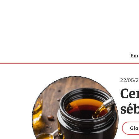
Emp
22/05/
Cer
sé
Gl