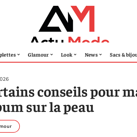
lettes
Glamour
Look
News
Sacs & bijo
2026
tains conseils pour ma
bum sur la peau
amour